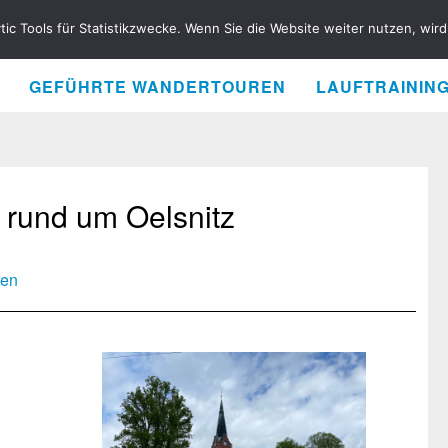
ytic Tools für Statistikzwecke. Wenn Sie die Website weiter nutzen, wi
GEFÜHRTE WANDERTOUREN
LAUFTRAININ
 rund um Oelsnitz
sen