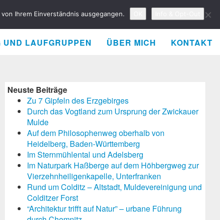
rd von Ihrem Einverständnis ausgegangen.
OK
Info & Opt-Out
G UND LAUFGRUPPEN
ÜBER MICH
KONTAKT
Neuste Beiträge
Zu 7 Gipfeln des Erzgebirges
Durch das Vogtland zum Ursprung der Zwickauer
Mulde
Auf dem Philosophenweg oberhalb von
Heidelberg, Baden-Württemberg
Im Sternmühlental und Adelsberg
Im Naturpark Haßberge auf dem Höhbergweg zur
Vierzehnheiligenkapelle, Unterfranken
Rund um Colditz – Altstadt, Muldevereinigung und
Colditzer Forst
“Architektur trifft auf Natur” – urbane Führung
durch Chemnitz