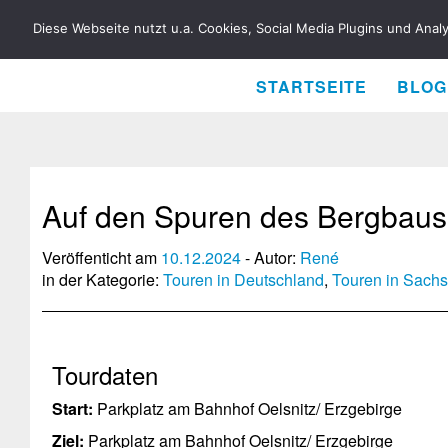
RENÉ BIELA
Diese Webseite nutzt u.a. Cookies, Social Media Plugins und Anal
STARTSEITE
BLOG
Auf den Spuren des Bergbaus
Veröffenticht am
10.12.2024
- Autor:
René
in der Kategorie:
Touren in Deutschland
,
Touren in Sach
Tourdaten
Start:
Parkplatz am Bahnhof Oelsnitz/ Erzgebirge
Ziel:
Parkplatz am Bahnhof Oelsnitz/ Erzgebirge