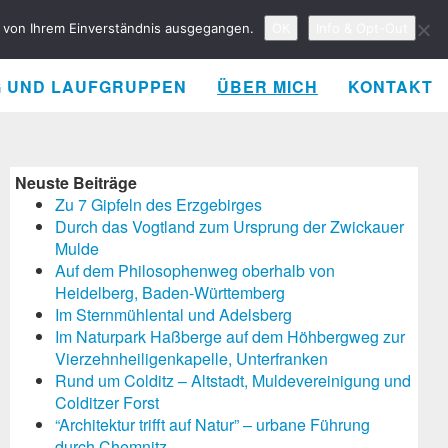
rd von Ihrem Einverständnis ausgegangen.
OK
Info & Opt-Out
G UND LAUFGRUPPEN
ÜBER MICH
KONTAKT
Neuste Beiträge
Zu 7 Gipfeln des Erzgebirges
Durch das Vogtland zum Ursprung der Zwickauer
Mulde
Auf dem Philosophenweg oberhalb von
Heidelberg, Baden-Württemberg
Im Sternmühlental und Adelsberg
Im Naturpark Haßberge auf dem Höhbergweg zur
Vierzehnheiligenkapelle, Unterfranken
Rund um Colditz – Altstadt, Muldevereinigung und
Colditzer Forst
“Architektur trifft auf Natur” – urbane Führung
durch Chemnitz