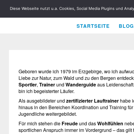
RENÉ BIELA
Diese Webseite nutzt u.a. Cookies, Social Media Plugins und Anal
STARTSEITE
BLOG
Geboren wurde ich 1979 im Erzgebirge, wo ich aufwu
Liebe zur Natur, zum Wald und zu den Bergen entdeckt
Sportler
,
Trainer
und
Wanderguide
aus Leidenschaft.
bin ich begeisterter Läufer.
Als ausgebildeter und
zertifizierter Lauftrainer
habe i
hinaus in den Bereichen Koordination und Training für
Jugendliche weitergebildet.
Für mich stehen die
Freude
und das
Wohlfühlen
neb
sportlichen Anspruch immer im Vordergrund – das gilt