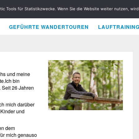
ytic Tools für Statistikzwecke. Wenn Sie die Website weiter nutzen, wi
GEFÜHRTE WANDERTOUREN
LAUFTRAININ
chs und meine
e.Ich bin
 Seit 26 Jahren
ch mich darüber
 Kinder und
en dem
 für mich genauso