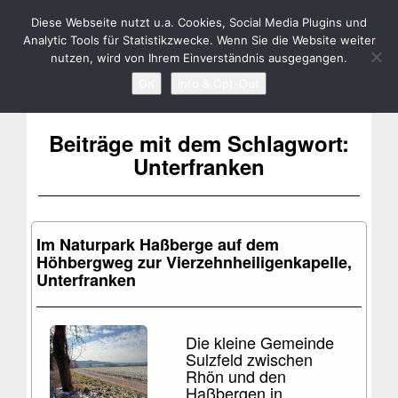
RENÉ BIELA
Toggle
Diese Webseite nutzt u.a. Cookies, Social Media Plugins und
Analytic Tools für Statistikzwecke. Wenn Sie die Website weiter
navigation
nutzen, wird von Ihrem Einverständnis ausgegangen.
OK
Info & Opt-Out
Beiträge mit dem Schlagwort:
Unterfranken
Im Naturpark Haßberge auf dem
Höhbergweg zur Vierzehnheiligenkapelle,
Unterfranken
Die kleine Gemeinde
Sulzfeld zwischen
Rhön und den
Haßbergen in