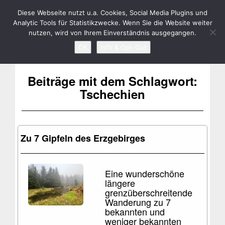
RENÉ BIELA
Toggle
Diese Webseite nutzt u.a. Cookies, Social Media Plugins und
Analytic Tools für Statistikzwecke. Wenn Sie die Website weiter
navigation
nutzen, wird von Ihrem Einverständnis ausgegangen.
OK
Info & Opt-Out
Beiträge mit dem Schlagwort:
Tschechien
Zu 7 Gipfeln des Erzgebirges
Eine wunderschöne
längere
grenzüberschreitende
Wanderung zu 7
bekannten und
weniger bekannten