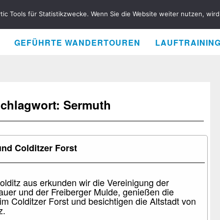
ytic Tools für Statistikzwecke. Wenn Sie die Website weiter nutzen, wi
GEFÜHRTE WANDERTOUREN
LAUFTRAININ
Schlagwort: Sermuth
nd Colditzer Forst
olditz aus erkunden wir die Vereinigung der
auer und der Freiberger Mulde, genießen die
m Colditzer Forst und besichtigen die Altstadt von
z.