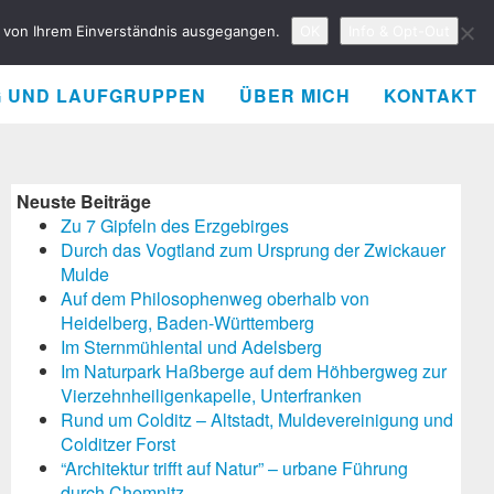
rd von Ihrem Einverständnis ausgegangen.
OK
Info & Opt-Out
G UND LAUFGRUPPEN
ÜBER MICH
KONTAKT
Neuste Beiträge
Zu 7 Gipfeln des Erzgebirges
Durch das Vogtland zum Ursprung der Zwickauer
Mulde
Auf dem Philosophenweg oberhalb von
Heidelberg, Baden-Württemberg
Im Sternmühlental und Adelsberg
Im Naturpark Haßberge auf dem Höhbergweg zur
Vierzehnheiligenkapelle, Unterfranken
Rund um Colditz – Altstadt, Muldevereinigung und
Colditzer Forst
“Architektur trifft auf Natur” – urbane Führung
durch Chemnitz