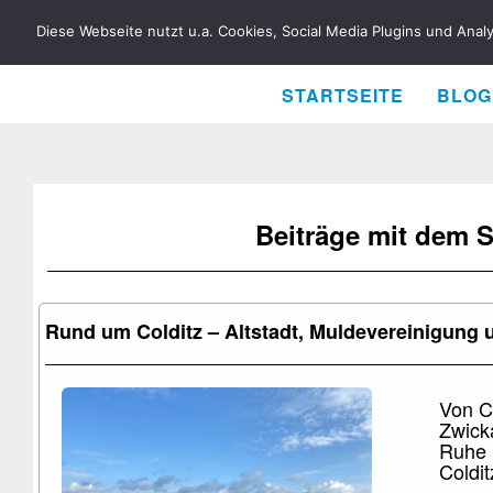
RENÉ BIELA
Diese Webseite nutzt u.a. Cookies, Social Media Plugins und Anal
STARTSEITE
BLOG
Beiträge mit dem 
Rund um Colditz – Altstadt, Muldevereinigung u
Von C
Zwick
Ruhe i
Coldit