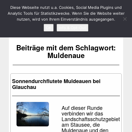
RENÉ BIELA
Toggle
Diese Webseite nutzt u.a. Cookies, Social Media Plugins und
Analytic Tools für Statistikzwecke. Wenn Sie die Website weiter
navigation
nutzen, wird von Ihrem Einverständnis ausgegangen.
OK
Info & Opt-Out
Beiträge mit dem Schlagwort:
Muldenaue
Sonnendurchflutete Muldeauen bei
Glauchau
Auf dieser Runde
verbinden wir das
Landschaftsschutzgebiet
am Stausee, die
Muldenaue und den