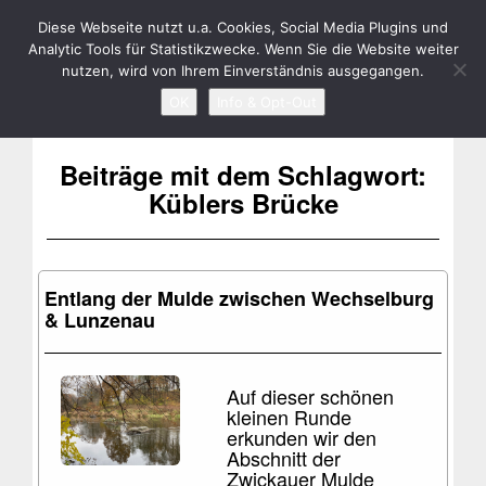
RENÉ BIELA
Toggle
Diese Webseite nutzt u.a. Cookies, Social Media Plugins und
Analytic Tools für Statistikzwecke. Wenn Sie die Website weiter
navigation
nutzen, wird von Ihrem Einverständnis ausgegangen.
OK
Info & Opt-Out
Beiträge mit dem Schlagwort:
Küblers Brücke
Entlang der Mulde zwischen Wechselburg
& Lunzenau
Auf dieser schönen
kleinen Runde
erkunden wir den
Abschnitt der
Zwickauer Mulde