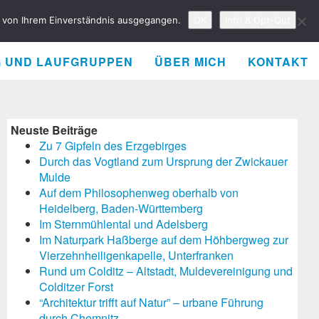
rd von Ihrem Einverständnis ausgegangen.
OK
Info & Opt-Out
G UND LAUFGRUPPEN
ÜBER MICH
KONTAKT
Neuste Beiträge
Zu 7 Gipfeln des Erzgebirges
Durch das Vogtland zum Ursprung der Zwickauer
Mulde
Auf dem Philosophenweg oberhalb von
Heidelberg, Baden-Württemberg
Im Sternmühlental und Adelsberg
Im Naturpark Haßberge auf dem Höhbergweg zur
Vierzehnheiligenkapelle, Unterfranken
Rund um Colditz – Altstadt, Muldevereinigung und
Colditzer Forst
“Architektur trifft auf Natur” – urbane Führung
durch Chemnitz