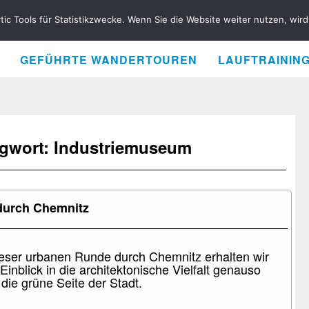
ytic Tools für Statistikzwecke. Wenn Sie die Website weiter nutzen, wi
GEFÜHRTE WANDERTOUREN
LAUFTRAININ
agwort: Industriemuseum
 durch Chemnitz
ieser urbanen Runde durch Chemnitz erhalten wir
Einblick in die architektonische Vielfalt genauso
 die grüne Seite der Stadt.