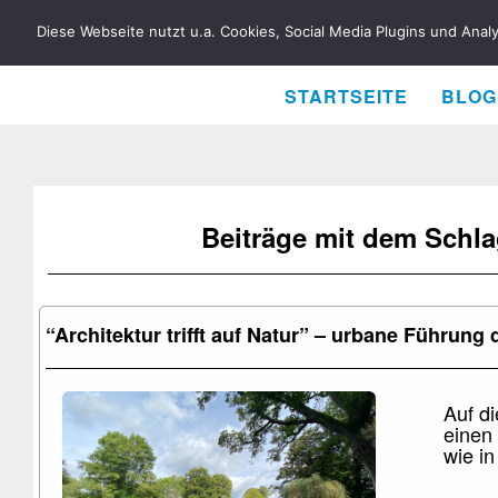
RENÉ BIELA
Diese Webseite nutzt u.a. Cookies, Social Media Plugins und Anal
STARTSEITE
BLOG
Beiträge mit dem Schl
“Architektur trifft auf Natur” – urbane Führung
Auf d
einen 
wie in